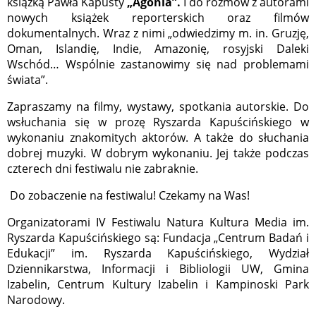
książką Pawła Kapusty
„Agonia”.
I do rozmów z autorami
nowych książek reporterskich oraz filmów
dokumentalnych. Wraz z nimi „odwiedzimy m. in. Gruzję,
Oman, Islandię, Indie, Amazonię, rosyjski Daleki
Wschód… Wspólnie zastanowimy się nad problemami
świata”.
Zapraszamy na filmy, wystawy, spotkania autorskie. Do
wsłu­chania się w prozę Ryszarda Kapuścińskiego w
wykonaniu znakomitych aktorów. A także do słuchania
dobrej muzyki. W dobrym wykonaniu. Jej także podczas
czterech dni festiwalu nie zabraknie.
Do zobaczenie na festiwalu! Czekamy na Was!
Organizatorami IV Festiwalu Natura Kultura Media im.
Ryszarda Kapuścińskiego są: Fundacja „Centrum Badań i
Edukacji” im. Ryszarda Kapuścińskiego, Wydział
Dziennikarstwa, Informacji i Bibliologii UW, Gmina
Izabelin, Centrum Kultury Izabelin i Kampinoski Park
Narodowy.