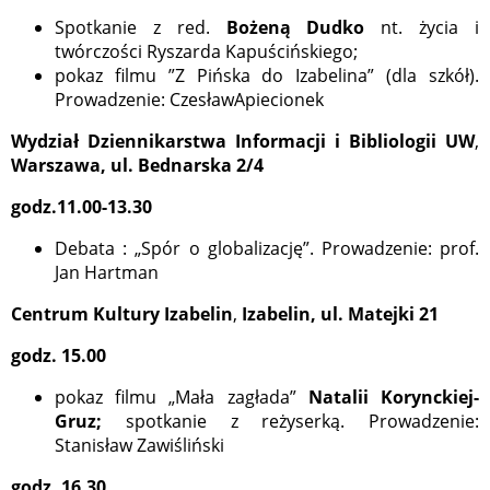
Spotkanie z red.
Bożeną Dudko
nt. życia i
twórczości Ryszarda Kapuścińskiego;
pokaz filmu ”Z Pińska do Izabelina” (dla szkół).
Prowadzenie: CzesławApiecionek
Wydział Dziennikarstwa Informacji i Bibliologii UW
,
Warszawa, ul. Bednarska 2/4
godz.11.00-13.30
Debata : „Spór o globalizację”. Prowadzenie: prof.
Jan Hartman
Centrum Kultury Izabelin
,
Izabelin, ul. Matejki 21
godz. 15.00
pokaz filmu „Mała zagłada”
Natalii Korynckiej-
Gruz;
spotkanie z reżyserką. Prowadzenie:
Stanisław Zawiśliński
godz. 16.30