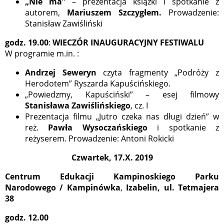
„Nie ma”
– prezentacja książki i spotkanie z
autorem,
Mariuszem Szczygłem.
Prowadzenie:
Stanisław Zawiśliński
godz. 19.00
:
WIECZÓR INAUGURACYJNY FESTIWALU
W programie m.in. :
Andrzej Seweryn
czyta fragmenty „Podróży z
Herodotem” Ryszarda Kapuścińskiego.
„Powiedzmy, Kapuściński” – esej filmowy
Stanisława Zawiślińskiego
, cz. I
Prezentacja filmu „Jutro czeka nas długi dzień” w
reż.
Pawła Wysoczańskiego
i spotkanie z
reżyserem. Prowadzenie: Antoni Rokicki
Czwartek, 17.X. 2019
Centrum Edukacji Kampinoskiego Parku
Narodowego / Kampinówka
,
Izabelin, ul. Tetmajera
38
godz. 12.00