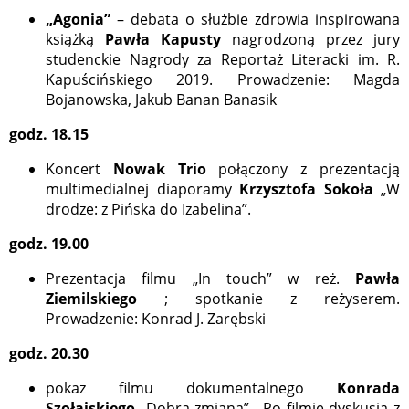
„Agonia”
– debata o służbie zdrowia inspirowana
książką
Pawła Kapusty
nagrodzoną przez jury
studenckie Nagrody za Reportaż Literacki im. R.
Kapuścińskiego 2019. Prowadzenie: Magda
Bojanowska, Jakub Banan Banasik
godz. 18.15
Koncert
Nowak Trio
połączony z prezentacją
multimedialnej diaporamy
Krzysztofa Sokoła
„W
drodze: z Pińska do Izabelina”.
godz. 19.00
Prezentacja filmu „In touch” w reż.
Pawła
Ziemilskiego
; spotkanie z reżyserem.
Prowadzenie: Konrad J. Zarębski
godz. 20.30
pokaz filmu dokumentalnego
Konrada
Szołajskiego
„Dobra zmiana” . Po filmie dyskusja z