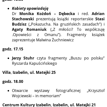
Kobiety opowiadają
Dr
Monika Kożdoń – Dębecka
i red.
Adrian
Stachowski
prezentują książki reporterskie
Stasi
Budzisz
(„Pokazucha. Na gruzińskich zasadach”) i
Agaty Romaniuk
(„Z miłości? To współczuję
.Opowieści z Omanu”). Fragmenty książek
zaprezentuje Malwina Żuchniewicz
godz. 17.15
Jerzy Stuhr
czyta fragmenty „Buszu po polsku”
Ryszarda Kapuścińskiego
Villa
,
Izabelin, ul. Matejki 25
godz. 18.00
Otwarcie wystawy fotograficznej „Krzysztof
Wojciewski – in memoriam”
Centrum Kultury Izabelin
,
Izabelin, ul. Matejki 21