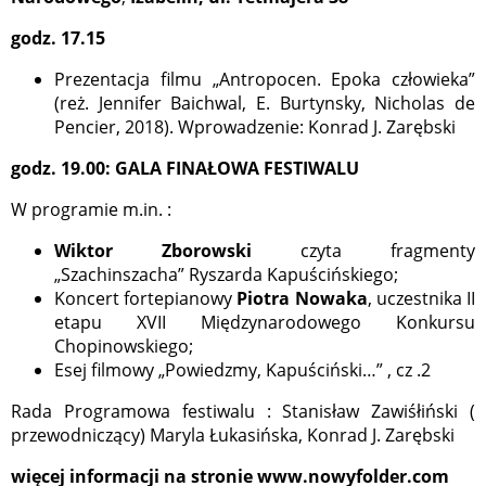
godz. 17.15
Prezentacja filmu „Antropocen. Epoka człowieka”
(reż. Jennifer Baichwal, E. Burtynsky, Nicholas de
Pencier, 2018). Wprowadzenie: Konrad J. Zarębski
godz. 19.00: GALA FINAŁOWA FESTIWALU
W programie m.in. :
Wiktor Zborowski
czyta fragmenty
„Szachinszacha” Ryszarda Kapuścińskiego;
Koncert fortepianowy
Piotra Nowaka
, uczestnika II
etapu XVII Międzynarodowego Konkursu
Chopinowskiego;
Esej filmowy „Powiedzmy, Kapuściński…” , cz .2
Rada Programowa festiwalu : Stanisław Zawiśłiński (
przewodniczący) Maryla Łukasińska, Konrad J. Zarębski
więcej informacji na stronie www.nowyfolder.com