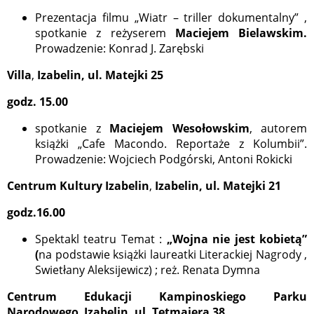
Prezentacja filmu „Wiatr – triller dokumentalny” ,
spotkanie z reżyserem
Maciejem Bielawskim.
Prowadzenie: Konrad J. Zarębski
Villa
,
Izabelin, ul. Matejki 25
godz. 15.00
spotkanie z
Maciejem Wesołowskim
, autorem
książki „Cafe Macondo. Reportaże z Kolumbii”.
Prowadzenie: Wojciech Podgórski, Antoni Rokicki
Centrum Kultury Izabelin
,
Izabelin, ul. Matejki 21
godz.16.00
Spektakl teatru Temat :
„Wojna nie jest kobietą”
(
na podstawie książki laureatki Literackiej Nagrody ,
Swietłany Aleksijewicz) ; reż. Renata Dymna
Centrum Edukacji Kampinoskiego Parku
Narodowego
,
Izabelin, ul. Tetmajera 38