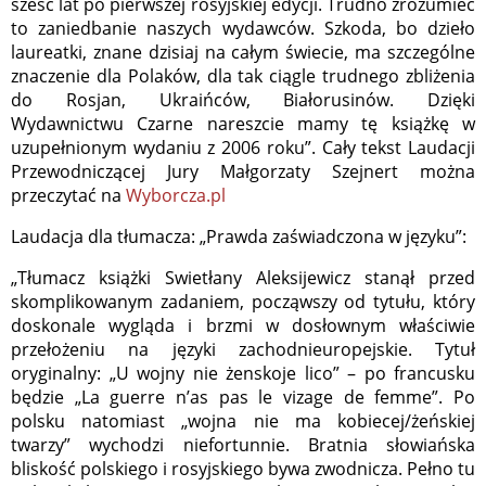
sześć lat po pierwszej rosyjskiej edycji. Trudno zrozumieć
to zaniedbanie naszych wydawców. Szkoda, bo dzieło
laureatki, znane dzisiaj na całym świecie, ma szczególne
znaczenie dla Polaków, dla tak ciągle trudnego zbliżenia
do Rosjan, Ukraińców, Białorusinów. Dzięki
Wydawnictwu Czarne nareszcie mamy tę książkę w
uzupełnionym wydaniu z 2006 roku”. Cały tekst Laudacji
Przewodniczącej Jury Małgorzaty Szejnert można
przeczytać na
Wyborcza.pl
Laudacja dla tłumacza: „Prawda zaświadczona w języku”:
„Tłumacz książki Swietłany Aleksijewicz stanął przed
skomplikowanym zadaniem, począwszy od tytułu, który
doskonale wygląda i brzmi w dosłownym właściwie
przełożeniu na języki zachodnieuropejskie. Tytuł
oryginalny: „U wojny nie żenskoje lico” – po francusku
będzie „La guerre n’as pas le vizage de femme”. Po
polsku natomiast „wojna nie ma kobiecej/żeńskiej
twarzy” wychodzi niefortunnie. Bratnia słowiańska
bliskość polskiego i rosyjskiego bywa zwodnicza. Pełno tu