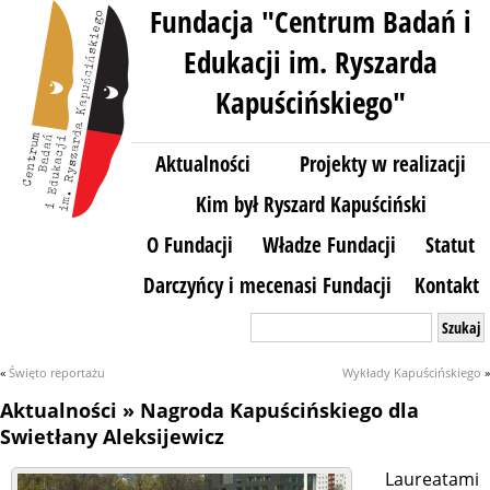
Fundacja "Centrum Badań i
Edukacji im. Ryszarda
Kapuścińskiego"
Aktualności
Projekty w realizacji
Kim był Ryszard Kapuściński
O Fundacji
Władze Fundacji
Statut
Darczyńcy i mecenasi Fundacji
Kontakt
Szukaj:
«
Święto reportażu
Wykłady Kapuścińskiego
»
Aktualności
» Nagroda Kapuścińskiego dla
Swietłany Aleksijewicz
Laureatami