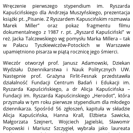
Wręczenie pierwszego stypendium im. Ryszarda
Kapuścińskiego dla Andrzeja Muszyńskiego, prezentacja
książki pt. „Pisanie. Z Ryszardem Kapuscińskim rozmawia
Marek Miller” oraz pokaz fragmentu filmu
dokumentalnego z 1987 r. pt. „Ryszard Kapuściński” w
reż. Jacka Talczewskiego wg pomysłu Marka Millera – tak
w Pałacu Tyszkiewiczów-Potockich w Warszawie
upamiętniono pisarza w piątą rocznicę jego śmierci.
Wieczór otworzył prof. Janusz Adamowski, Dziekan
Wydziału Dziennikarstwa i Nauk Politycznych UW.
Następnie prof. Grażyna Firlit-Fesnak przedstawiła
działalność Fundacji Centrum Badań i Edukacji im.
Ryszarda Kapuścińskiego, a dr Alicja Kapuścińska –
Fundacji im. Ryszarda Kapuścinskiego „Herodot”, która
przyznała w tym roku pierwsze stypendium dla młodego
dziennikarza. Spośród 56 zgłoszeń, kapituła w składzie
Alicja Kapuścińska, Hanna Krall, Elżbieta Sawicka,
Małgorzata Szejnert, Wojciech Jagielski, Sławomir
Popowski i Mariusz Szczygieł, wybrała jako laureata