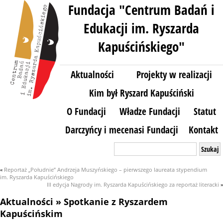
Fundacja "Centrum Badań i
Edukacji im. Ryszarda
Kapuścińskiego"
Aktualności
Projekty w realizacji
Kim był Ryszard Kapuściński
O Fundacji
Władze Fundacji
Statut
Darczyńcy i mecenasi Fundacji
Kontakt
Szukaj:
«
Reportaż „Południe” Andrzeja Muszyńskiego – pierwszego laureata stypendium
im. Ryszarda Kapuścińskiego
III edycja Nagrody im. Ryszarda Kapuścińskiego za reportaż literacki
»
Aktualności
» Spotkanie z Ryszardem
Kapuścińskim