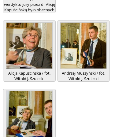
werdyktu jury przez dr Alicję
Kapuścińską było obecnych
trzech członków Kapituły:
Mariusz Szczygieł, Hanna
Krall i Elżbieta Sawicka, oraz
prezes Fundacji „Herodot”
Karolina Wojciechowska i
wolontariuszka Fundacji
Paula Zembrzuska (pierwsza
z lewej) / fot. Witold J.
Szulecki
Alicja Kapuścińska / fot.
Andrzej Muszyński / fot.
Witold J. Szulecki
Witold J. Szulecki