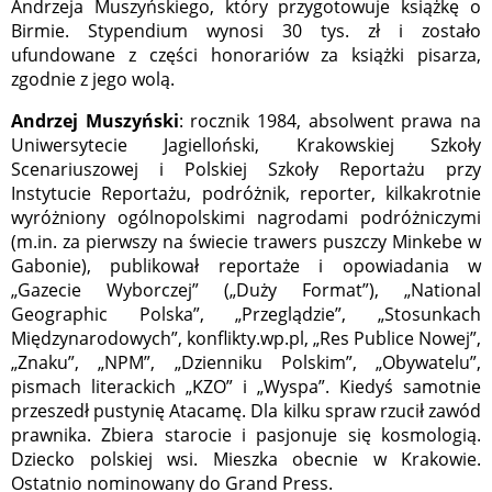
Andrzeja Muszyńskiego, który przygotowuje książkę o
Birmie. Stypendium wynosi 30 tys. zł i zostało
ufundowane z części honorariów za książki pisarza,
zgodnie z jego wolą.
Andrzej Muszyński
: rocznik 1984, absolwent prawa na
Uniwersytecie Jagielloński, Krakowskiej Szkoły
Scenariuszowej i Polskiej Szkoły Reportażu przy
Instytucie Reportażu, podróżnik, reporter, kilkakrotnie
wyróżniony ogólnopolskimi nagrodami podróżniczymi
(m.in. za pierwszy na świecie trawers puszczy Minkebe w
Gabonie), publikował reportaże i opowiadania w
„Gazecie Wyborczej” („Duży Format”), „National
Geographic Polska”, „Przeglądzie”, „Stosunkach
Międzynarodowych”, konflikty.wp.pl, „Res Publice Nowej”,
„Znaku”, „NPM”, „Dzienniku Polskim”, „Obywatelu”,
pismach literackich „KZO” i „Wyspa”. Kiedyś samotnie
przeszedł pustynię Atacamę. Dla kilku spraw rzucił zawód
prawnika. Zbiera starocie i pasjonuje się kosmologią.
Dziecko polskiej wsi. Mieszka obecnie w Krakowie.
Ostatnio nominowany do Grand Press.