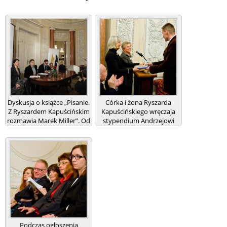
Dyskusja o książce „Pisanie.
Córka i żona Ryszarda
Z Ryszardem Kapuścińskim
Kapuścińskiego wręczaja
rozmawia Marek Miller”. Od
stypendium Andrzejowi
lewej: Jolanta Olszewska,
Muszyńskiemu / fot. Witold
Marek Miller, Janusz
J. Szulecki
Drzewucki, Alicja
Kapuścińska, Rene Maisner /
fot. Bożena Dudko
Podczas ogłoszenia