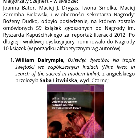
Małgorzaty Szejnert – w składzie:
Joanna Bator, Maciej J. Drygas, Iwona Smolka, Maciej
Zaremba Bielawski, i w obecności sekretarza Nagrody:
Bożeny Dudko, odbyło posiedzenie, na którym zostało
omówionych 59 książek zgłoszonych do Nagrody im.
Ryszarda Kapuścińskiego za reportaż literacki 2012. Po
długiej i wnikliwej dyskusji jury nominowało do Nagrody
10 książek (w porządku alfabetycznym wg autorów):
William Dalrymple
,
Dziewięć żywotów. Na tropie
świętości we współczesnych Indiach (Nine lives: in
search of the sacred in modern India)
, z angielskiego
przełożyła
Saba Litwińska
, wyd. Czarne;