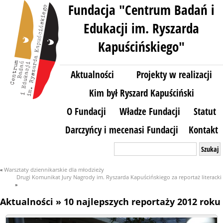
Fundacja "Centrum Badań i
Edukacji im. Ryszarda
Kapuścińskiego"
Aktualności
Projekty w realizacji
Kim był Ryszard Kapuściński
O Fundacji
Władze Fundacji
Statut
Darczyńcy i mecenasi Fundacji
Kontakt
Szukaj:
«
Warsztaty dziennikarskie dla młodzieży
Drugi Komunikat Jury Nagrody im. Ryszarda Kapuścińskiego za reportaż literacki
»
Aktualności
» 10 najlepszych reportaży 2012 roku