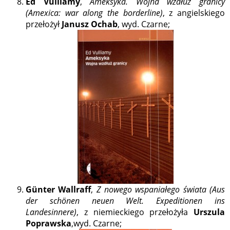
Ed Vulliamy
,
Ameksyka. Wojna wzdłuż granicy
(Amexica: war along the borderline)
, z angielskiego
przełożył
Janusz Ochab
, wyd. Czarne;
Günter Wallraff
,
Z nowego wspaniałego świata (Aus
der schönen neuen Welt. Expeditionen ins
Landesinnere)
, z niemieckiego przełożyła
Urszula
Poprawska
,wyd. Czarne;