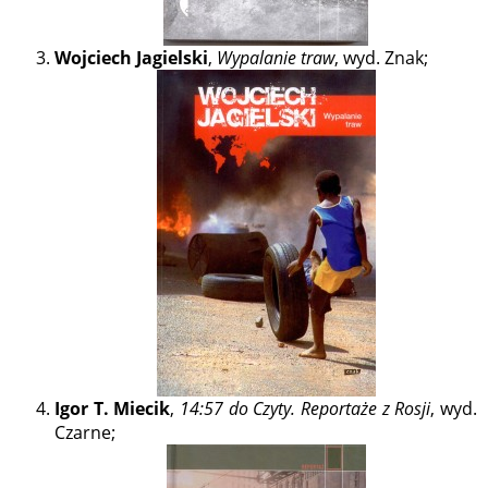
Wojciech Jagielski
,
Wypalanie traw
, wyd. Znak;
Igor T. Miecik
,
14:57 do Czyty. Reportaże z Rosji
, wyd.
Czarne;