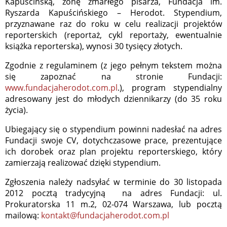
Kapuścińską, żonę zmarłego pisarza, Fundacja im.
Ryszarda Kapuścińskiego – Herodot. Stypendium,
przyznawane raz do roku w celu realizacji projektów
reporterskich (reportaż, cykl reportaży, ewentualnie
książka reporterska), wynosi 30 tysięcy złotych.
Zgodnie z regulaminem (z jego pełnym tekstem można
się zapoznać na stronie Fundacji:
www.fundacjaherodot.com.pl
.), program stypendialny
adresowany jest do młodych dziennikarzy (do 35 roku
życia).
Ubiegający się o stypendium powinni nadesłać na adres
Fundacji swoje CV, dotychczasowe prace, prezentujące
ich dorobek oraz plan projektu reporterskiego, który
zamierzają realizować dzięki stypendium.
Zgłoszenia należy nadsyłać w terminie do 30 listopada
2012 pocztą tradycyjną na adres Fundacji: ul.
Prokuratorska 11 m.2, 02-074 Warszawa, lub pocztą
mailową:
kontakt@fundacjaherodot.com.pl