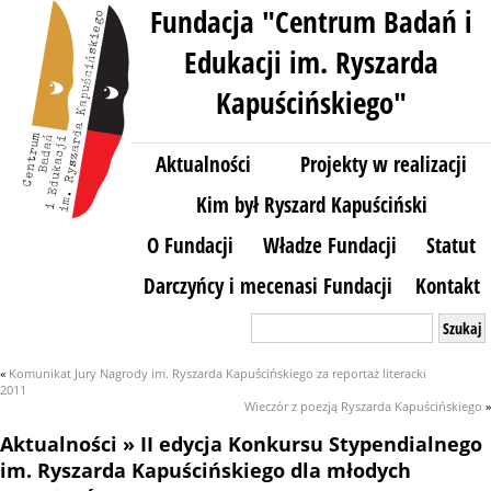
Fundacja "Centrum Badań i
Edukacji im. Ryszarda
Kapuścińskiego"
Aktualności
Projekty w realizacji
Kim był Ryszard Kapuściński
O Fundacji
Władze Fundacji
Statut
Darczyńcy i mecenasi Fundacji
Kontakt
Szukaj:
«
Komunikat Jury Nagrody im. Ryszarda Kapuścińskiego za reportaż literacki
2011
Wieczór z poezją Ryszarda Kapuścińskiego
»
Aktualności
» II edycja Konkursu Stypendialnego
im. Ryszarda Kapuścińskiego dla młodych