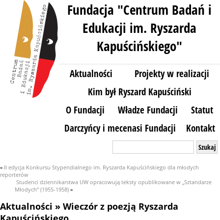
Fundacja "Centrum Badań i
Edukacji im. Ryszarda
Kapuścińskiego"
Aktualności
Projekty w realizacji
Kim był Ryszard Kapuściński
O Fundacji
Władze Fundacji
Statut
Darczyńcy i mecenasi Fundacji
Kontakt
Szukaj:
«
II edycja Konkursu Stypendialnego im. Ryszarda Kapuścińskiego dla młodych
reporterów
Studenci dziennikarstwa UW opracowują teksty opublikowane w „Sztandarze
Młodych” (1955-1958)
»
Aktualności
» Wieczór z poezją Ryszarda
Kapuścińskiego