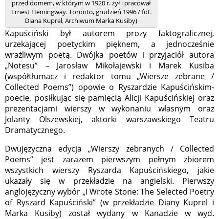
przed domem, w którym w 1920 r. żył i pracował
Ernest Hemingway. Toronto, grudzień 1996 / fot.
Diana Kuprel, Archiwum Marka Kusiby)
Kapuściński był autorem prozy faktograficznej,
urzekającej poetyckim pięknem, a jednocześnie
wrażliwym poetą. Dwójka poetów i przyjaciół autora
„Notesu” – Jarosław Mikołajewski i Marek Kusiba
(współtłumacz i redaktor tomu „Wiersze zebrane /
Collected Poems”) opowie o Ryszardzie Kapuścińskim-
poecie, posiłkując się pamięcią Alicji Kapuścińskiej oraz
prezentacjami wierszy w wykonaniu własnym oraz
Jolanty Olszewskiej, aktorki warszawskiego Teatru
Dramatycznego.
Dwujęzyczna edycja „Wierszy zebranych / Collected
Poems” jest zarazem pierwszym pełnym zbiorem
wszystkich wierszy Ryszarda Kapuścińskiego, jakie
ukazały się w przekładzie na angielski. Pierwszy
anglojęzyczny wybór „I Wrote Stone: The Selected Poetry
of Ryszard Kapuściński” (w przekładzie Diany Kuprel i
Marka Kusiby) został wydany w Kanadzie w wyd.