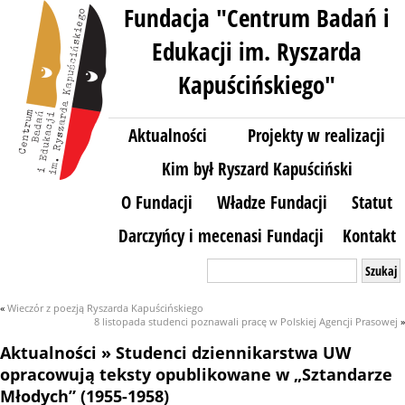
Fundacja "Centrum Badań i
Edukacji im. Ryszarda
Kapuścińskiego"
Aktualności
Projekty w realizacji
Kim był Ryszard Kapuściński
O Fundacji
Władze Fundacji
Statut
Darczyńcy i mecenasi Fundacji
Kontakt
Szukaj:
«
Wieczór z poezją Ryszarda Kapuścińskiego
8 listopada studenci poznawali pracę w Polskiej Agencji Prasowej
»
Aktualności
» Studenci dziennikarstwa UW
opracowują teksty opublikowane w „Sztandarze
Młodych” (1955-1958)