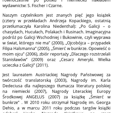
równocześnie po polsku i niemiecku nakładem
wydawnictw: S. Fischer i Czarne.
Naszym czytelnikom jest znanych pięć jego książek
(cztery w przekładach Andrzeja Kopackiego, ostatnią
przetłumaczyła Karolina Niedenthal): „Po Galicji – o
chasydach, Hucułach, Polakach i Rusinach. Imaginacyjna
podróż po Galicji Wschodniej i Bukowinie, czyli wyprawa
w świat, którego nie ma” (2000), „Ojcobójca – przypadek
Filipa Halsmanna” (2005), „Śmierć w bunkrze. Opowieść o
moim ojcu” (2006), zbiór reportaży „Dlaczego rozstrzelali
Stanisławów” (2009) oraz „Cesarz Ameryki. Wielka
ucieczka z Galicji” (2011).
Jest laureatem Austriackiej Nagrody Państwowej za
twórczość translatorską (2003), Nagrody im. Karla
Dedeciusa dla najlepszego tłumacza literatury polskiej
na niemiecki (2007), Nagrody Literackiej Europy
Środkowej ANGELUS (2007) za książkę „Śmierć w
bunkrze” . W 2010 roku otrzymał Nagrodę im. Georga
Dehio, a w marcu 2011 roku podczas targów książki