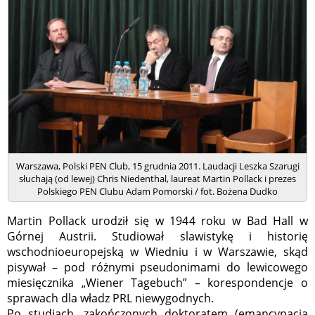
Warszawa, Polski PEN Club, 15 grudnia 2011. Laudacji Leszka Szarugi
słuchają (od lewej) Chris Niedenthal, laureat Martin Pollack i prezes
Polskiego PEN Clubu Adam Pomorski / fot. Bożena Dudko
Martin Pollack urodził się w 1944 roku w Bad Hall w
Górnej Austrii. Studiował slawistykę i historię
wschodnioeuropejską w Wiedniu i w Warszawie, skąd
pisywał – pod różnymi pseudonimami do lewicowego
miesięcznika „Wiener Tagebuch” – korespondencje o
sprawach dla władz PRL niewygodnych.
Po studiach, zakończonych doktoratem (emancypacja