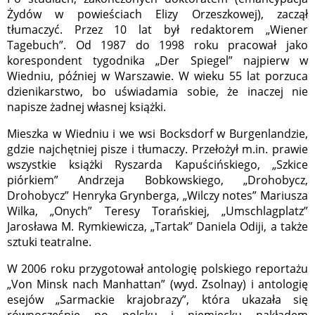
Żydów w powieściach Elizy Orzeszkowej), zaczął
tłumaczyć. Przez 10 lat był redaktorem „Wiener
Tagebuch”. Od 1987 do 1998 roku pracował jako
korespondent tygodnika „Der Spiegel” najpierw w
Wiedniu, później w Warszawie. W wieku 55 lat porzuca
dzienikarstwo, bo uświadamia sobie, że inaczej nie
napisze żadnej własnej książki.
Mieszka w Wiedniu i we wsi Bocksdorf w Burgenlandzie,
gdzie najchętniej pisze i tłumaczy. Przełożył m.in. prawie
wszystkie książki Ryszarda Kapuścińskiego, „Szkice
piórkiem” Andrzeja Bobkowskiego, „Drohobycz,
Drohobycz” Henryka Grynberga, „Wilczy notes” Mariusza
Wilka, „Onych” Teresy Torańskiej, „Umschlagplatz”
Jarosława M. Rymkiewicza, „Tartak” Daniela Odiji, a także
sztuki teatralne.
W 2006 roku przygotował antologię polskiego reportażu
„Von Minsk nach Manhattan” (wyd. Zsolnay) i antologię
esejów „Sarmackie krajobrazy”, która ukazała się