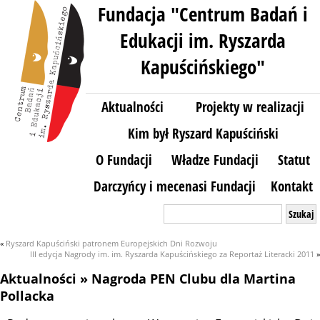
Fundacja "Centrum Badań i
Edukacji im. Ryszarda
Kapuścińskiego"
Aktualności
Projekty w realizacji
Kim był Ryszard Kapuściński
O Fundacji
Władze Fundacji
Statut
Darczyńcy i mecenasi Fundacji
Kontakt
Szukaj:
«
Ryszard Kapuściński patronem Europejskich Dni Rozwoju
III edycja Nagrody im. im. Ryszarda Kapuścińskiego za Reportaż Literacki 2011
»
Aktualności
» Nagroda PEN Clubu dla Martina
Pollacka