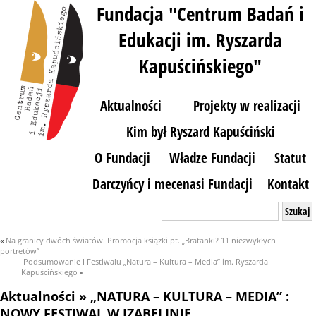
Fundacja "Centrum Badań i
Edukacji im. Ryszarda
Kapuścińskiego"
Aktualności
Projekty w realizacji
Kim był Ryszard Kapuściński
O Fundacji
Władze Fundacji
Statut
Darczyńcy i mecenasi Fundacji
Kontakt
Szukaj:
«
Na granicy dwóch światów. Promocja książki pt. „Bratanki? 11 niezwykłych
portretów”
Podsumowanie I Festiwalu „Natura – Kultura – Media” im. Ryszarda
Kapuścińskiego
»
Aktualności
» „NATURA – KULTURA – MEDIA” :
NOWY FESTIWAL W IZABELINIE