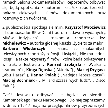
ramach Salonu Dokumentalistów i Reporterów odbywać
się będą spotkania z autorami książek reporterskich,
pokazy ciekawych filmów dokumentalnych oraz
rozmowy z ich twórcami.
Z publicznością spotkają się m.in.
Krzysztof Mroziewicz
– b. ambasador RP w Delhi i autor niedawno wydanych „
Mitów indyjskich” , znakomita reporterka
Iza
Michalewicz
– autorka głośnej książki „Życie to za mało”,
Barbara Włodarczyk
– znana ze znakomitych
telewizyjnych reportaży o Rosji i książki „ Nie ma jednej
Rosji” , a także reżyserzy filmów , które będą pokazywane
w trakcie festiwalu :
Konrad Szołajski
( „Walka z
szatanem”)
, Kinga Dębska
(„Aktorka”) ,
Maciej Drygas
(
„Abu Haraz” ),
Hanna Polak
( „Nadejdą lepsze czasy”),
Maciej Bochniak
( „ Miliard szczęśliwych ludzi”, „ Disco
Polo” ).
Część festiwalu odbywać się będzie w siedzibie
Kampinoskiego Parku Narodowego . Do niej zapraszamy
w dniach 16-17 maja na przegląd filmów przyrodniczych