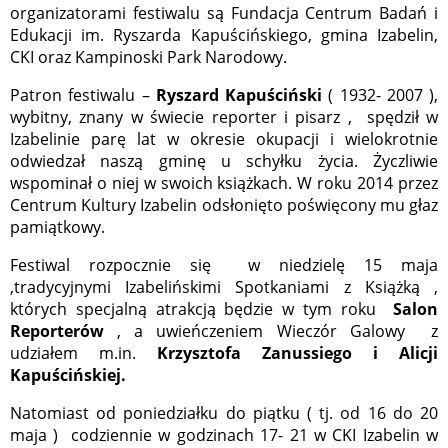
organizatorami festiwalu są Fundacja Centrum Badań i
Edukacji im. Ryszarda Kapuścińskiego, gmina Izabelin,
CKI oraz Kampinoski Park Narodowy.
Patron festiwalu –
Ryszard Kapuściński
( 1932- 2007 ),
wybitny, znany w świecie reporter i pisarz , spędził w
Izabelinie parę lat w okresie okupacji i wielokrotnie
odwiedzał naszą gminę u schyłku życia. Życzliwie
wspominał o niej w swoich książkach. W roku 2014 przez
Centrum Kultury Izabelin odsłonięto poświęcony mu głaz
pamiątkowy.
Festiwal rozpocznie się w niedzielę 15 maja
,tradycyjnymi Izabelińskimi Spotkaniami z Książką ,
których specjalną atrakcją będzie w tym roku
Salon
Reporterów
, a uwieńczeniem Wieczór Galowy z
udziałem m.in.
Krzysztofa Zanussiego i Alicji
Kapuścińskiej.
Natomiast od poniedziałku do piątku ( tj. od 16 do 20
maja ) codziennie w godzinach 17- 21 w CKI Izabelin w