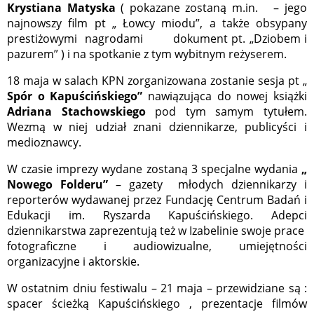
Krystiana Matyska
( pokazane zostaną m.in. – jego
najnowszy film pt „ Łowcy miodu”, a także obsypany
prestiżowymi nagrodami dokument pt. „Dziobem i
pazurem” ) i na spotkanie z tym wybitnym reżyserem.
18 maja w salach KPN zorganizowana zostanie sesja pt „
Spór o Kapuścińskiego”
nawiązująca do nowej książki
Adriana Stachowskiego
pod tym samym tytułem.
Wezmą w niej udział znani dziennikarze, publicyści i
medioznawcy.
W czasie imprezy wydane zostaną 3 specjalne wydania
„
Nowego Folderu”
– gazety młodych dziennikarzy i
reporterów wydawanej przez Fundację Centrum Badań i
Edukacji im. Ryszarda Kapuścińskiego. Adepci
dziennikarstwa zaprezentują też w Izabelinie swoje prace
fotograficzne i audiowizualne, umiejętności
organizacyjne i aktorskie.
W ostatnim dniu festiwalu – 21 maja – przewidziane są :
spacer ścieżką Kapuścińskiego , prezentacje filmów